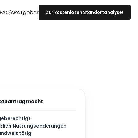
FAQ´s
Ratgeber
Zur kostenlosen Standortanalyse!
 Bauantrag macht
geberechtigt
eßlich Nutzungsänderungen
ndweit tätig