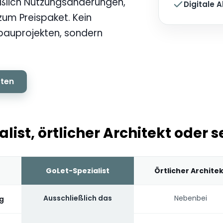
ießlich Nutzungsänderungen,
Digitale 
zum Preispaket. Kein
auprojekten, sondern
rten
alist, örtlicher Architekt oder s
GoLet-Spezialist
Örtlicher Archite
Ausschließlich das
Nebenbei
ng