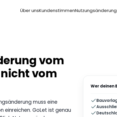
Über uns
Kundenstimmen
Nutzungsänderung
derung vom
, nicht vom
Wer deinen
Bauvorla
ungsänderung muss eine
Ausschli
 einreichen. GoLet ist genau
Deutschla